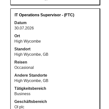
Stellenbezeichnung
Drücken
IT Operations Supervisor - (FTC)
Sie
Datum
die
30.07.2026
Leertaste,
um
Ort
die
High Wycombe
Stelleninformationen
Standort
vollständig
High Wycombe, GB
anzuzeigen.
Reisen
Occasional
Andere Standorte
High Wycombe, GB
Tätigkeitsbereich
Business
Geschäftsbereich
OI plc