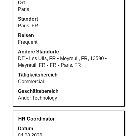
die
Ort
Stelleninformationen
Paris
vollständig
Standort
anzuzeigen.
Paris, FR
Reisen
Frequent
Andere Standorte
DE • Les Ulis, FR • Meyreuil, FR, 13590 •
Meyreuil, FR • FR • Paris, FR
Tätigkeitsbereich
Commercial
Geschäftsbereich
Andor Technology
Stellenbezeichnung
Drücken
HR Coordinator
Sie
Datum
die
04.08.2026