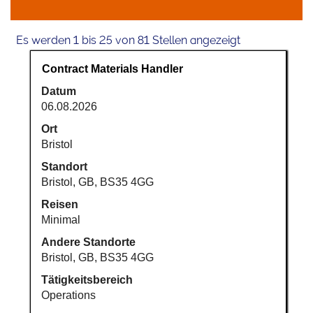
Suchergebnis
Es werden 1 bis 25 von 81 Stellen angezeigt
für
Stellenbezeichnung
Drücken
Contract Materials Handler
"".
Sie
Es
Datum
die
werden
06.08.2026
Leertaste,
1
um
Ort
bis
die
Bristol
25
Stelleninformationen
von
Standort
vollständig
81
Bristol, GB, BS35 4GG
anzuzeigen.
Stellen
Reisen
angezeigt
Minimal
Verwenden
Sie
Andere Standorte
die
Bristol, GB, BS35 4GG
Tabulatortaste
Tätigkeitsbereich
um
Operations
durch