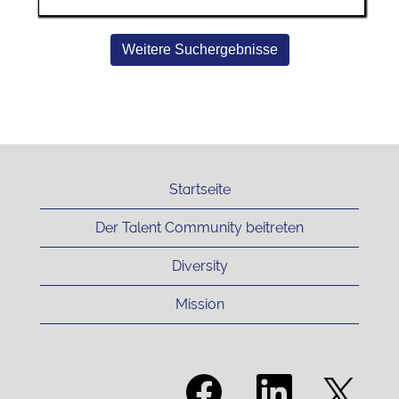
Weitere Suchergebnisse
Startseite
Der Talent Community beitreten
Diversity
Mission
W
W
W
i
i
i