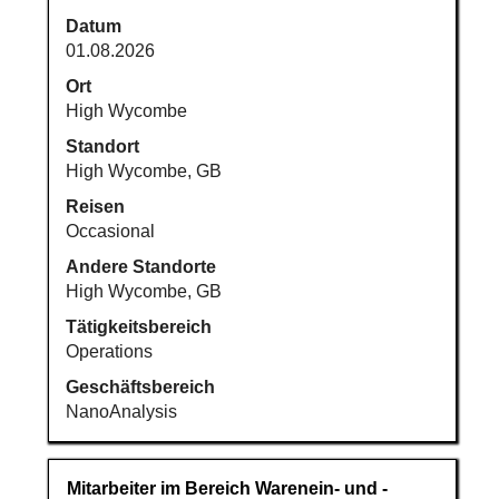
Sie
Datum
die
01.08.2026
Leertaste,
um
Ort
die
High Wycombe
Stelleninformationen
Standort
vollständig
High Wycombe, GB
anzuzeigen.
Reisen
Occasional
Andere Standorte
High Wycombe, GB
Tätigkeitsbereich
Operations
Geschäftsbereich
NanoAnalysis
Stellenbezeichnung
Drücken
Mitarbeiter im Bereich Warenein- und -