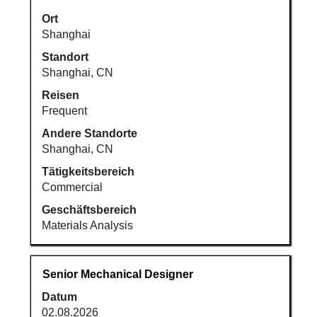
Leertaste,
um
Ort
die
Shanghai
Stelleninformationen
Standort
vollständig
Shanghai, CN
anzuzeigen.
Reisen
Frequent
Andere Standorte
Shanghai, CN
Tätigkeitsbereich
Commercial
Geschäftsbereich
Materials Analysis
Stellenbezeichnung
Drücken
Senior Mechanical Designer
Sie
Datum
die
02.08.2026