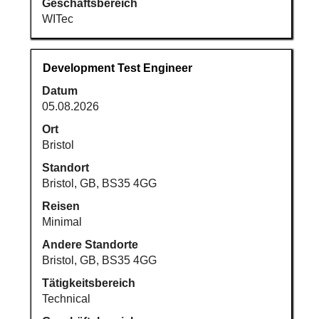
Geschäftsbereich
WITec
Stellenbezeichnung
Drücken
Development Test Engineer
Sie
Datum
die
05.08.2026
Leertaste,
um
Ort
die
Bristol
Stelleninformationen
Standort
vollständig
Bristol, GB, BS35 4GG
anzuzeigen.
Reisen
Minimal
Andere Standorte
Bristol, GB, BS35 4GG
Tätigkeitsbereich
Technical