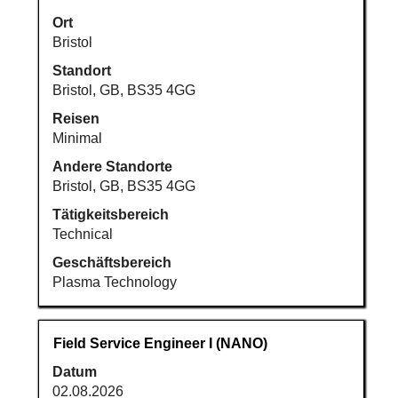
Leertaste,
um
Ort
die
Bristol
Stelleninformationen
Standort
vollständig
Bristol, GB, BS35 4GG
anzuzeigen.
Reisen
Minimal
Andere Standorte
Bristol, GB, BS35 4GG
Tätigkeitsbereich
Technical
Geschäftsbereich
Plasma Technology
Stellenbezeichnung
Drücken
Field Service Engineer I (NANO)
Sie
Datum
die
02.08.2026