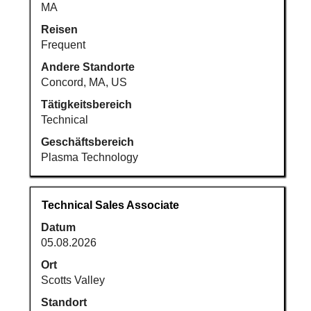
MA
Reisen
Frequent
Andere Standorte
Concord, MA, US
Tätigkeitsbereich
Technical
Geschäftsbereich
Plasma Technology
Stellenbezeichnung
Drücken
Technical Sales Associate
Sie
Datum
die
05.08.2026
Leertaste,
um
Ort
die
Scotts Valley
Stelleninformationen
Standort