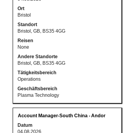
Leertaste,
um
Ort
die
Bristol
Stelleninformationen
Standort
vollständig
Bristol, GB, BS35 4GG
anzuzeigen.
Reisen
None
Andere Standorte
Bristol, GB, BS35 4GG
Tätigkeitsbereich
Operations
Geschäftsbereich
Plasma Technology
Stellenbezeichnung
Drücken
Account Manager-South China - Andor
Sie
Datum
die
04.08.2026