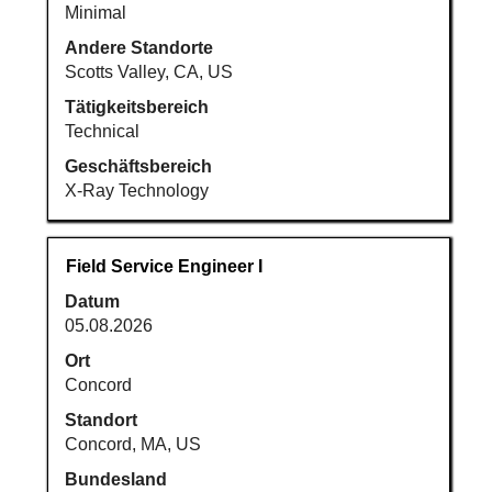
Minimal
Andere Standorte
Scotts Valley, CA, US
Tätigkeitsbereich
Technical
Geschäftsbereich
X-Ray Technology
Stellenbezeichnung
Drücken
Field Service Engineer I
Sie
Datum
die
05.08.2026
Leertaste,
um
Ort
die
Concord
Stelleninformationen
Standort
vollständig
Concord, MA, US
anzuzeigen.
Bundesland