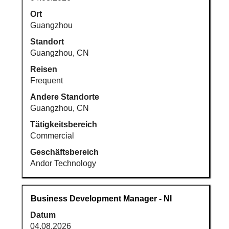
Leertaste,
um
Ort
die
Guangzhou
Stelleninformationen
Standort
vollständig
Guangzhou, CN
anzuzeigen.
Reisen
Frequent
Andere Standorte
Guangzhou, CN
Tätigkeitsbereich
Commercial
Geschäftsbereich
Andor Technology
Stellenbezeichnung
Drücken
Business Development Manager - NI
Sie
Datum
die
04.08.2026