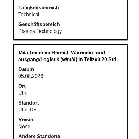
Tätigkeitsbereich
Technical
Geschäftsbereich
Plasma Technology
Stellenbezeichnung
Drücken
Mitarbeiter im Bereich Warenein- und -
Sie
ausgang/Logistik (w/m/d) in Teilzeit 20 Std
die
Datum
Leertaste,
05.08.2026
um
die
Ort
Stelleninformationen
Ulm
vollständig
Standort
anzuzeigen.
Ulm, DE
Reisen
None
Andere Standorte