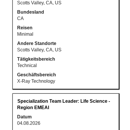
vollständig
Scotts Valley, CA, US
anzuzeigen.
Bundesland
CA
Reisen
Minimal
Andere Standorte
Scotts Valley, CA, US
Tätigkeitsbereich
Technical
Geschäftsbereich
X-Ray Technology
Stellenbezeichnung
Drücken
Specialization Team Leader: Life Science -
Sie
Region EMEAI
die
Datum
Leertaste,
04.08.2026
um