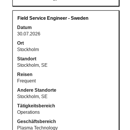
Stellenbezeichnung
Drücken
Field Service Engineer - Sweden
Sie
Datum
die
30.07.2026
Leertaste,
um
Ort
die
Stockholm
Stelleninformationen
Standort
vollständig
Stockholm, SE
anzuzeigen.
Reisen
Frequent
Andere Standorte
Stockholm, SE
Tätigkeitsbereich
Operations
Geschäftsbereich
Plasma Technology