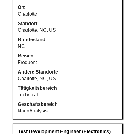
Leertaste,
um
Ort
die
Charlotte
Stelleninformationen
Standort
vollständig
Charlotte, NC, US
anzuzeigen.
Bundesland
NC
Reisen
Frequent
Andere Standorte
Charlotte, NC, US
Tätigkeitsbereich
Technical
Geschäftsbereich
NanoAnalysis
Stellenbezeichnung
Drücken
Test Development Engineer (Electronics)