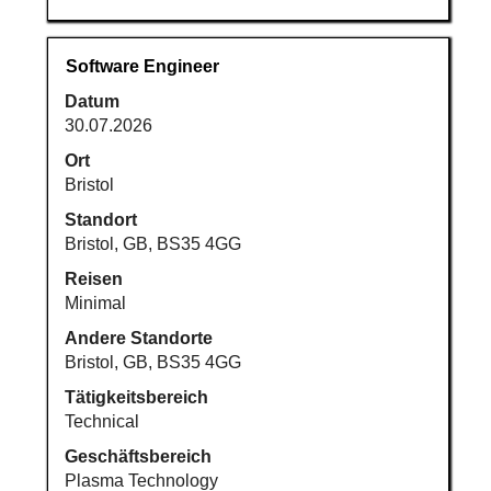
Stellenbezeichnung
Drücken
Software Engineer
Sie
Datum
die
30.07.2026
Leertaste,
um
Ort
die
Bristol
Stelleninformationen
Standort
vollständig
Bristol, GB, BS35 4GG
anzuzeigen.
Reisen
Minimal
Andere Standorte
Bristol, GB, BS35 4GG
Tätigkeitsbereich
Technical
Geschäftsbereich
Plasma Technology