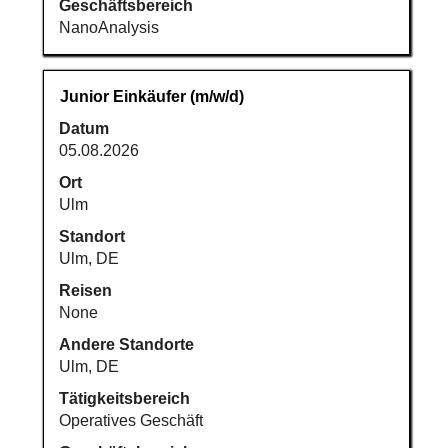
Geschäftsbereich
NanoAnalysis
Stellenbezeichnung
Drücken
Junior Einkäufer (m/w/d)
Sie
Datum
die
05.08.2026
Leertaste,
um
Ort
die
Ulm
Stelleninformationen
Standort
vollständig
Ulm, DE
anzuzeigen.
Reisen
None
Andere Standorte
Ulm, DE
Tätigkeitsbereich
Operatives Geschäft