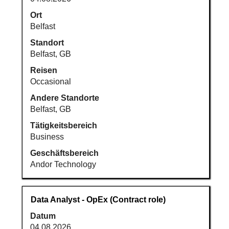
Leertaste,
um
Ort
die
Belfast
Stelleninformationen
Standort
vollständig
Belfast, GB
anzuzeigen.
Reisen
Occasional
Andere Standorte
Belfast, GB
Tätigkeitsbereich
Business
Geschäftsbereich
Andor Technology
Stellenbezeichnung
Drücken
Data Analyst - OpEx (Contract role)
Sie
Datum
die
04.08.2026