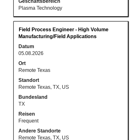
Geschäftsbereich
Plasma Technology
Stellenbezeichnung
Drücken
Field Process Engineer - High Volume
Sie
Manufacturing/Field Applications
die
Datum
Leertaste,
05.08.2026
um
die
Ort
Stelleninformationen
Remote Texas
vollständig
Standort
anzuzeigen.
Remote Texas, TX, US
Bundesland
TX
Reisen
Frequent
Andere Standorte
Remote Texas, TX, US