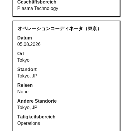
die
Geschäftsbereich
Stellenliste
Plasma Technology
zu
navigieren.
Wählen
Stellenbezeichnung
Drücken
オペレーションコーディネータ（東京）
Sie
Sie
Datum
eine
die
05.08.2026
Stelle
Leertaste,
aus,
um
Ort
um
die
Tokyo
alle
Stelleninformationen
Standort
Details
vollständig
Tokyo, JP
anzuzeigen.
anzuzeigen.
Reisen
None
Andere Standorte
Tokyo, JP
Tätigkeitsbereich
Operations