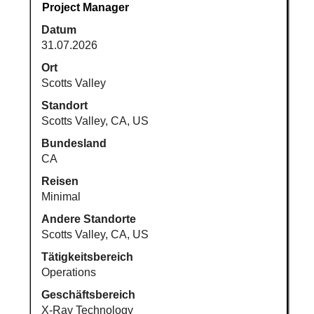
Stellenbezeichnung
Drücken
Project Manager
Sie
Datum
die
31.07.2026
Leertaste,
um
Ort
die
Scotts Valley
Stelleninformationen
Standort
vollständig
Scotts Valley, CA, US
anzuzeigen.
Bundesland
CA
Reisen
Minimal
Andere Standorte
Scotts Valley, CA, US
Tätigkeitsbereich
Operations
Geschäftsbereich
X-Ray Technology