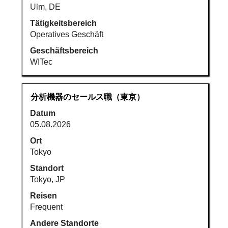
Ulm, DE
Tätigkeitsbereich
Operatives Geschäft
Geschäftsbereich
WITec
Stellenbezeichnung
Drücken
分析機器のセールス職（東京）
Sie
Datum
die
05.08.2026
Leertaste,
um
Ort
die
Tokyo
Stelleninformationen
Standort
vollständig
Tokyo, JP
anzuzeigen.
Reisen
Frequent
Andere Standorte