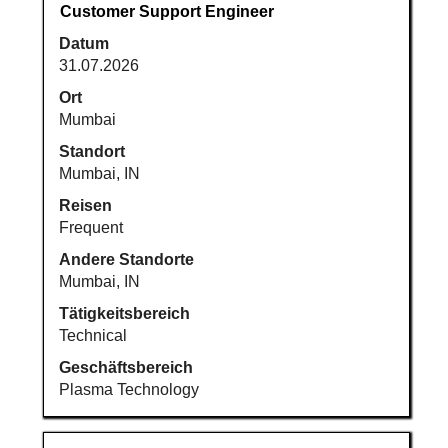
Stellenbezeichnung
Drücken
Customer Support Engineer
Sie
Datum
die
31.07.2026
Leertaste,
um
Ort
die
Mumbai
Stelleninformationen
Standort
vollständig
Mumbai, IN
anzuzeigen.
Reisen
Frequent
Andere Standorte
Mumbai, IN
Tätigkeitsbereich
Technical
Geschäftsbereich
Plasma Technology