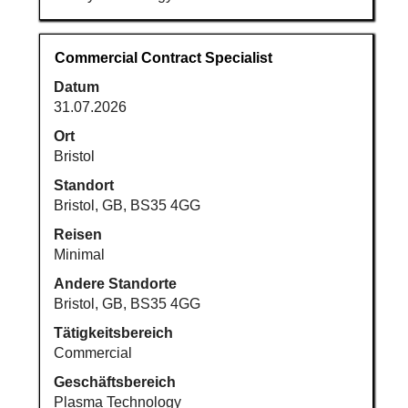
Stellenbezeichnung
Drücken
Commercial Contract Specialist
Sie
Datum
die
31.07.2026
Leertaste,
um
Ort
die
Bristol
Stelleninformationen
Standort
vollständig
Bristol, GB, BS35 4GG
anzuzeigen.
Reisen
Minimal
Andere Standorte
Bristol, GB, BS35 4GG
Tätigkeitsbereich
Commercial
Geschäftsbereich
Plasma Technology