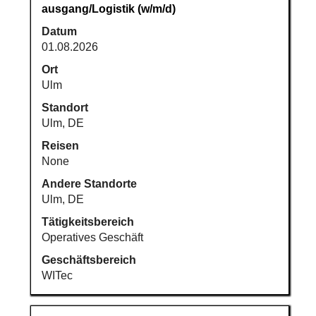
Sie
ausgang/Logistik (w/m/d)
die
Datum
Leertaste,
01.08.2026
um
die
Ort
Stelleninformationen
Ulm
vollständig
Standort
anzuzeigen.
Ulm, DE
Reisen
None
Andere Standorte
Ulm, DE
Tätigkeitsbereich
Operatives Geschäft
Geschäftsbereich
WITec