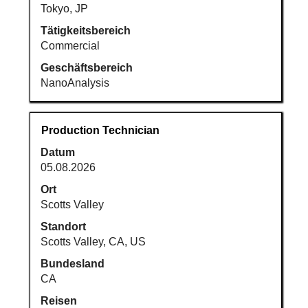
Tokyo, JP
Tätigkeitsbereich
Commercial
Geschäftsbereich
NanoAnalysis
Stellenbezeichnung
Drücken
Production Technician
Sie
Datum
die
05.08.2026
Leertaste,
um
Ort
die
Scotts Valley
Stelleninformationen
Standort
vollständig
Scotts Valley, CA, US
anzuzeigen.
Bundesland
CA
Reisen