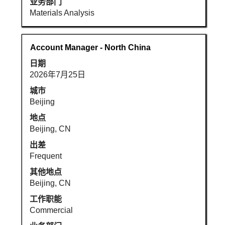
业务部门
完
Materials Analysis
整
内
容。
职
使
Account Manager - North China
务
用
日期
空
2026年7月25日
格
键
城市
进
Beijing
行
地点
选
Beijing, CN
择
出差
以
Frequent
查
看
其他地点
职
Beijing, CN
位
工作职能
信
Commercial
息
的