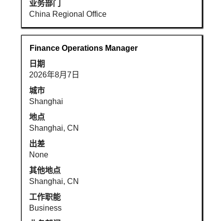
的
使
业务部门
完
用
China Regional Office
整
Tab
内
键
容。
导
职
使
Finance Operations Manager
航
务
用
日期
职
空
2026年8月7日
位
格
列
键
城市
表。
进
Shanghai
选
行
地点
择
选
Shanghai, CN
以
择
查
出差
以
看
None
查
职
看
其他地点
位
职
Shanghai, CN
的
位
工作职能
完
信
Business
整
息
详