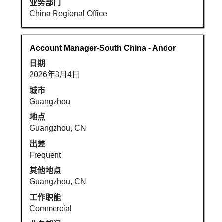
的
业务部门
细
完
China Regional Office
信
整
息。
内
容。
职
使
Account Manager-South China - Andor
务
用
日期
空
2026年8月4日
格
键
城市
进
Guangzhou
行
地点
选
Guangzhou, CN
择
出差
以
Frequent
查
看
其他地点
职
Guangzhou, CN
位
工作职能
信
Commercial
息
的