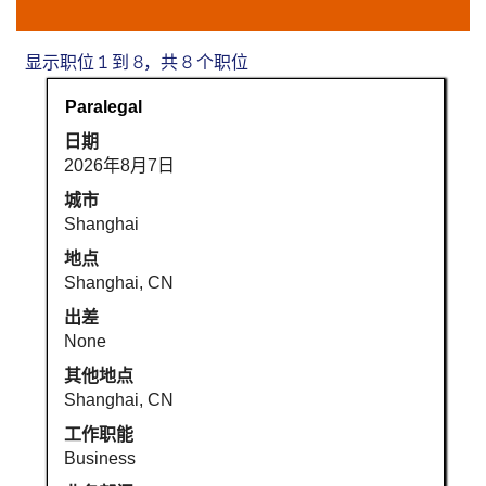
搜
显示职位 1 到 8，共 8 个职位
索
职
使
Paralegal
结
务
用
果：
日期
空
"中
2026年8月7日
格
国".
键
城市
显
进
Shanghai
示
行
职
地点
选
位
Shanghai, CN
择
1
出差
以
到
None
查
8，
看
共
其他地点
职
8
Shanghai, CN
位
个
工作职能
信
职
Business
息
位