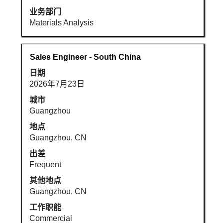
完
业务部门
整
Materials Analysis
内
容。
职
使
Sales Engineer - South China
务
用
日期
空
2026年7月23日
格
键
城市
进
Guangzhou
行
地点
选
Guangzhou, CN
择
出差
以
Frequent
查
看
其他地点
职
Guangzhou, CN
位
工作职能
信
Commercial
息