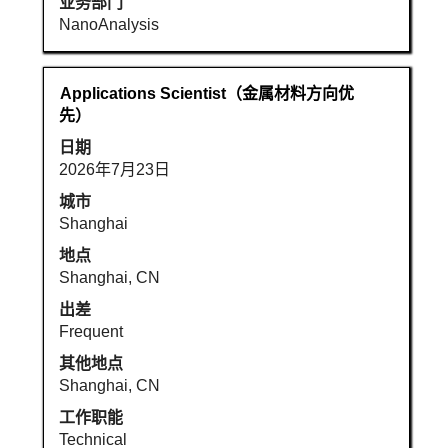
业务部门
完
NanoAnalysis
整
内
容。
职
使
Applications Scientist（金属材料方向优
务
用
先）
空
日期
格
2026年7月23日
键
进
城市
行
Shanghai
选
地点
择
Shanghai, CN
以
出差
查
Frequent
看
职
其他地点
位
Shanghai, CN
信
工作职能
息
Technical
的