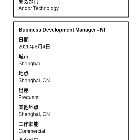
业务部门
完
Andor Technology
整
内
容。
职
使
Business Development Manager - NI
务
用
日期
空
2026年8月4日
格
键
城市
进
Shanghai
行
地点
选
Shanghai, CN
择
出差
以
Frequent
查
看
其他地点
职
Shanghai, CN
位
工作职能
信
Commercial
息
的