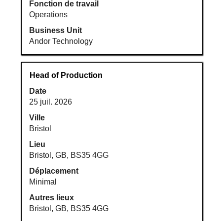
Fonction de travail
Operations
Business Unit
Andor Technology
Titre
Sélectionnez
Head of Production
avec
Date
la
25 juil. 2026
barre
d’espacement
Ville
pour
Bristol
afficher
Lieu
tout
Bristol, GB, BS35 4GG
le
Déplacement
contenu
Minimal
des
informations
Autres lieux
d’emploi.
Bristol, GB, BS35 4GG