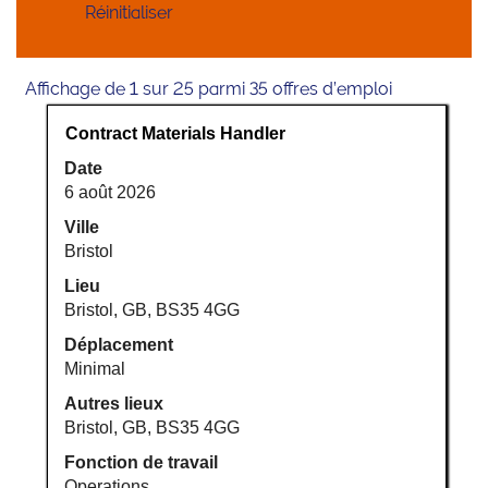
Réinitialiser
Résultats
Affichage de 1 sur 25 parmi 35 offres d’emploi
de
Titre
Sélectionnez
Contract Materials Handler
la
avec
recherche
Date
la
pour
6 août 2026
barre
"Royaume-
d’espacement
Ville
Uni".
pour
Bristol
Affichage
afficher
de
Lieu
tout
1
Bristol, GB, BS35 4GG
le
sur
Déplacement
contenu
25
Minimal
des
parmi
informations
35
Autres lieux
d’emploi.
offres
Bristol, GB, BS35 4GG
d’emploi
Fonction de travail
Utilisez
Operations