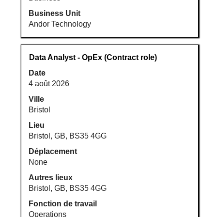
Business Unit
Andor Technology
Titre
Sélectionnez
Data Analyst - OpEx (Contract role)
avec
Date
la
4 août 2026
barre
d’espacement
Ville
pour
Bristol
afficher
Lieu
tout
Bristol, GB, BS35 4GG
le
Déplacement
contenu
None
des
informations
Autres lieux
d’emploi.
Bristol, GB, BS35 4GG
Fonction de travail
Operations