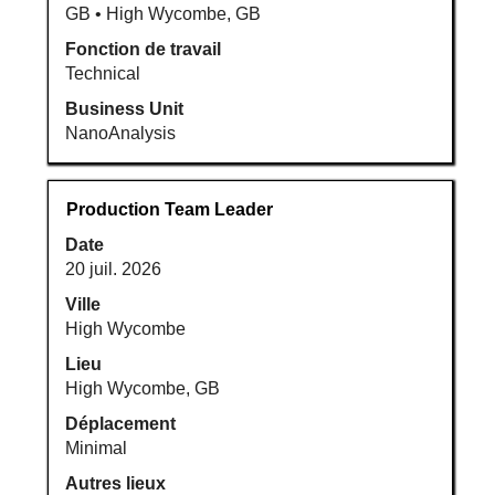
d’emploi.
GB • High Wycombe, GB
Fonction de travail
Technical
Business Unit
NanoAnalysis
Titre
Sélectionnez
Production Team Leader
avec
Date
la
20 juil. 2026
barre
d’espacement
Ville
pour
High Wycombe
afficher
Lieu
tout
High Wycombe, GB
le
Déplacement
contenu
Minimal
des
informations
Autres lieux