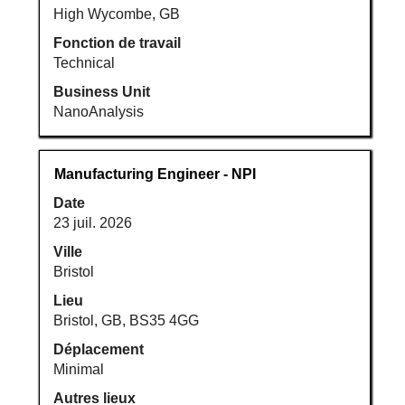
d’emploi.
High Wycombe, GB
Fonction de travail
Technical
Business Unit
NanoAnalysis
Titre
Sélectionnez
Manufacturing Engineer - NPI
avec
Date
la
23 juil. 2026
barre
d’espacement
Ville
pour
Bristol
afficher
Lieu
tout
Bristol, GB, BS35 4GG
le
Déplacement
contenu
Minimal
des
informations
Autres lieux