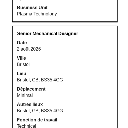
Business Unit
Plasma Technology
Titre
Sélectionnez
Senior Mechanical Designer
avec
Date
la
2 août 2026
barre
d’espacement
Ville
pour
Bristol
afficher
Lieu
tout
Bristol, GB, BS35 4GG
le
Déplacement
contenu
Minimal
des
informations
Autres lieux
d’emploi.
Bristol, GB, BS35 4GG
Fonction de travail
Technical