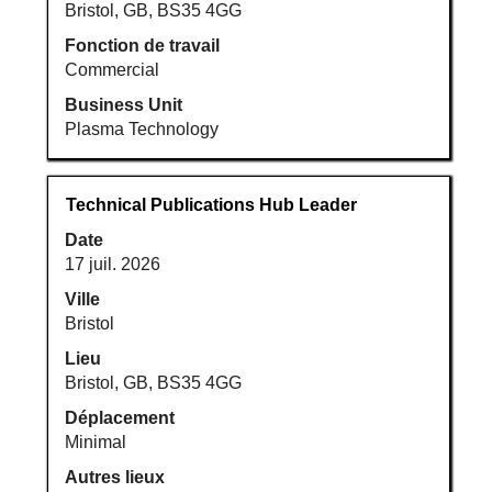
d’emploi.
Bristol, GB, BS35 4GG
Fonction de travail
Commercial
Business Unit
Plasma Technology
Titre
Sélectionnez
Technical Publications Hub Leader
avec
Date
la
17 juil. 2026
barre
d’espacement
Ville
pour
Bristol
afficher
Lieu
tout
Bristol, GB, BS35 4GG
le
Déplacement
contenu
Minimal
des
informations
Autres lieux