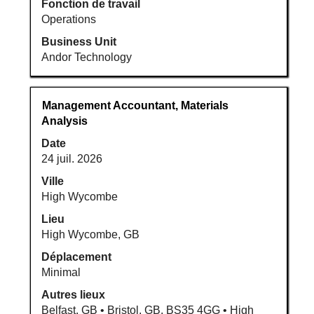
Fonction de travail
Operations
Business Unit
Andor Technology
Titre
Sélectionnez
Management Accountant, Materials
avec
Analysis
la
Date
barre
24 juil. 2026
d’espacement
pour
Ville
afficher
High Wycombe
tout
Lieu
le
High Wycombe, GB
contenu
Déplacement
des
Minimal
informations
d’emploi.
Autres lieux
Belfast, GB • Bristol, GB, BS35 4GG • High