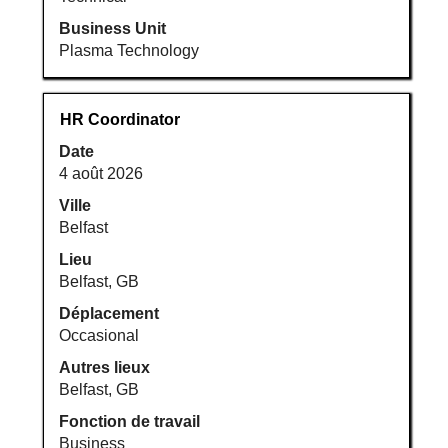
Business Unit
Plasma Technology
Titre
Sélectionnez
HR Coordinator
avec
Date
la
4 août 2026
barre
d’espacement
Ville
pour
Belfast
afficher
Lieu
tout
Belfast, GB
le
Déplacement
contenu
Occasional
des
informations
Autres lieux
d’emploi.
Belfast, GB
Fonction de travail
Business