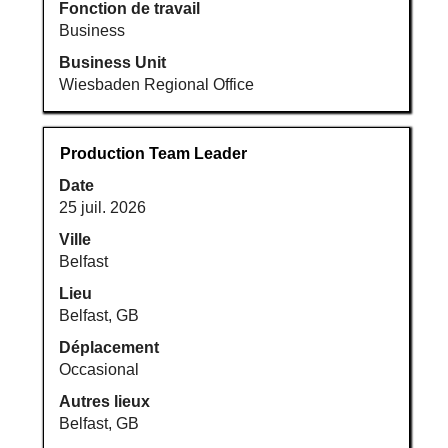
Fonction de travail
Business
Business Unit
Wiesbaden Regional Office
Titre
Sélectionnez
Production Team Leader
avec
Date
la
25 juil. 2026
barre
d’espacement
Ville
pour
Belfast
afficher
Lieu
tout
Belfast, GB
le
Déplacement
contenu
Occasional
des
informations
Autres lieux
d’emploi.
Belfast, GB