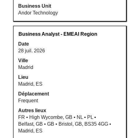
Business Unit
Andor Technology
Titre
Sélectionnez
Business Analyst - EMEAI Region
avec
Date
la
28 juil. 2026
barre
d’espacement
Ville
pour
Madrid
afficher
Lieu
tout
Madrid, ES
le
Déplacement
contenu
Frequent
des
informations
Autres lieux
d’emploi.
FR • High Wycombe, GB • NL • PL •
Belfast, GB • GB • Bristol, GB, BS35 4GG •
Madrid, ES