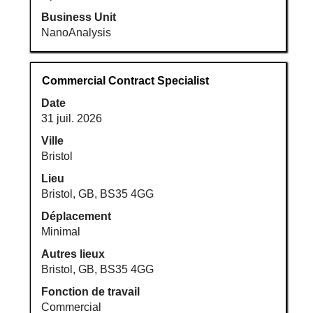
Business Unit
NanoAnalysis
Titre
Sélectionnez
Commercial Contract Specialist
avec
Date
la
31 juil. 2026
barre
d’espacement
Ville
pour
Bristol
afficher
Lieu
tout
Bristol, GB, BS35 4GG
le
Déplacement
contenu
Minimal
des
informations
Autres lieux
d’emploi.
Bristol, GB, BS35 4GG
Fonction de travail
Commercial