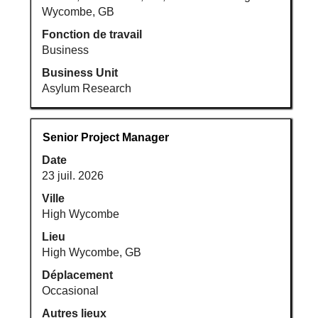
Wycombe, GB
Fonction de travail
Business
Business Unit
Asylum Research
Titre
Sélectionnez
Senior Project Manager
avec
Date
la
23 juil. 2026
barre
d’espacement
Ville
pour
High Wycombe
afficher
Lieu
tout
High Wycombe, GB
le
Déplacement
contenu
Occasional
des
informations
Autres lieux