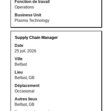
Fonction de travail
Operations
Business Unit
Plasma Technology
Titre
Sélectionnez
Supply Chain Manager
avec
Date
la
25 juil. 2026
barre
d’espacement
Ville
pour
Belfast
afficher
Lieu
tout
Belfast, GB
le
Déplacement
contenu
Occasional
des
informations
Autres lieux
d’emploi.
Belfast, GB