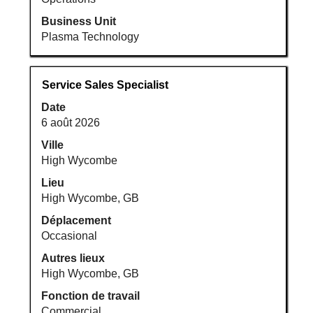
la
touche
Business Unit
tabulation
Plasma Technology
pour
naviguer
dans
Titre
Sélectionnez
Service Sales Specialist
la
avec
Date
liste
la
6 août 2026
d’emplois.
barre
Sélectionne
d’espacement
Ville
pour
pour
High Wycombe
afficher
afficher
Lieu
les
tout
High Wycombe, GB
détails
le
complets
Déplacement
contenu
de
Occasional
des
l’emploi.
informations
Autres lieux
d’emploi.
High Wycombe, GB
Fonction de travail
Commercial