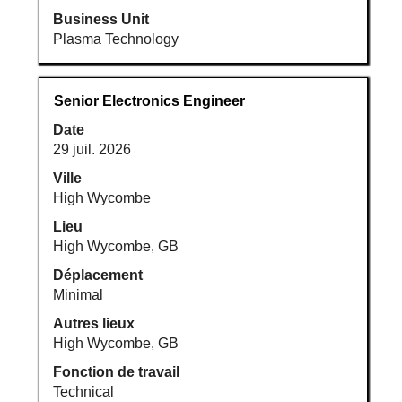
Business Unit
Plasma Technology
Titre
Sélectionnez
Senior Electronics Engineer
avec
Date
la
29 juil. 2026
barre
d’espacement
Ville
pour
High Wycombe
afficher
Lieu
tout
High Wycombe, GB
le
Déplacement
contenu
Minimal
des
informations
Autres lieux
d’emploi.
High Wycombe, GB
Fonction de travail
Technical