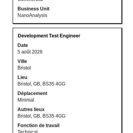
Business Unit
NanoAnalysis
Titre
Sélectionnez
Development Test Engineer
avec
Date
la
5 août 2026
barre
d’espacement
Ville
pour
Bristol
afficher
Lieu
tout
Bristol, GB, BS35 4GG
le
Déplacement
contenu
Minimal
des
informations
Autres lieux
d’emploi.
Bristol, GB, BS35 4GG
Fonction de travail
Technical