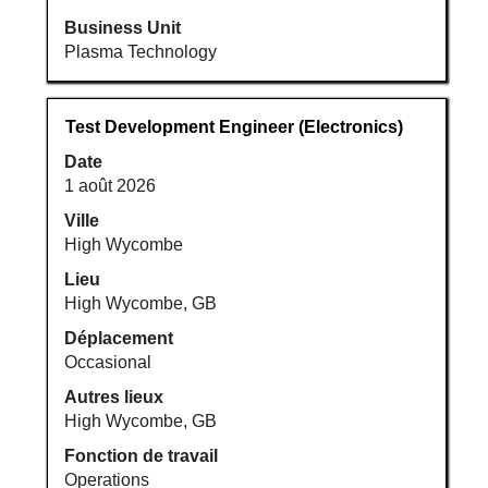
Business Unit
Plasma Technology
Titre
Sélectionnez
Test Development Engineer (Electronics)
avec
Date
la
1 août 2026
barre
d’espacement
Ville
pour
High Wycombe
afficher
Lieu
tout
High Wycombe, GB
le
Déplacement
contenu
Occasional
des
informations
Autres lieux
d’emploi.
High Wycombe, GB
Fonction de travail
Operations