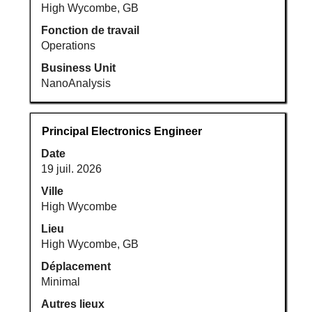
d’emploi.
High Wycombe, GB
Fonction de travail
Operations
Business Unit
NanoAnalysis
Titre
Sélectionnez
Principal Electronics Engineer
avec
Date
la
19 juil. 2026
barre
d’espacement
Ville
pour
High Wycombe
afficher
Lieu
tout
High Wycombe, GB
le
Déplacement
contenu
Minimal
des
informations
Autres lieux