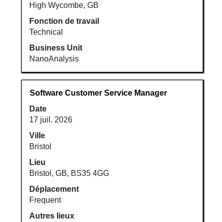
d’emploi.
High Wycombe, GB
Fonction de travail
Technical
Business Unit
NanoAnalysis
Titre
Sélectionnez
Software Customer Service Manager
avec
Date
la
17 juil. 2026
barre
d’espacement
Ville
pour
Bristol
afficher
Lieu
tout
Bristol, GB, BS35 4GG
le
Déplacement
contenu
Frequent
des
informations
Autres lieux