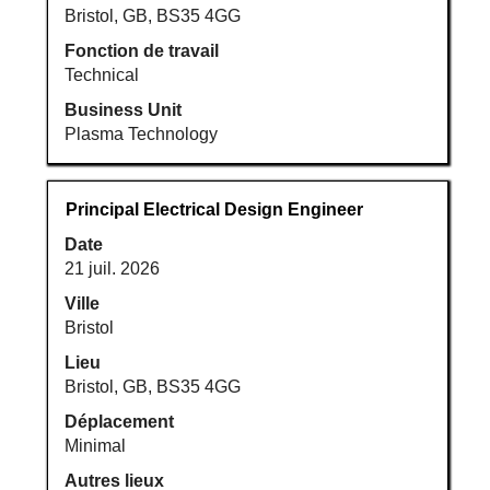
d’emploi.
Bristol, GB, BS35 4GG
Fonction de travail
Technical
Business Unit
Plasma Technology
Titre
Sélectionnez
Principal Electrical Design Engineer
avec
Date
la
21 juil. 2026
barre
d’espacement
Ville
pour
Bristol
afficher
Lieu
tout
Bristol, GB, BS35 4GG
le
Déplacement
contenu
Minimal
des
informations
Autres lieux