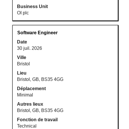
Business Unit
OI plc
Titre
Sélectionnez
Software Engineer
avec
Date
la
30 juil. 2026
barre
d’espacement
Ville
pour
Bristol
afficher
Lieu
tout
Bristol, GB, BS35 4GG
le
Déplacement
contenu
Minimal
des
informations
Autres lieux
d’emploi.
Bristol, GB, BS35 4GG
Fonction de travail
Technical