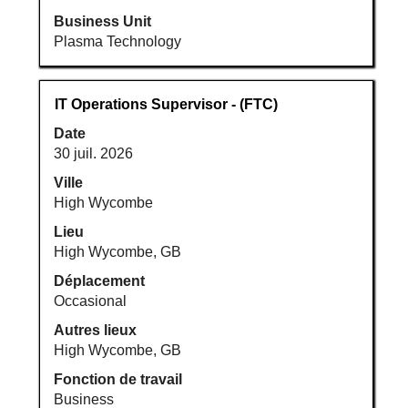
Business Unit
Plasma Technology
Titre
Sélectionnez
IT Operations Supervisor - (FTC)
avec
Date
la
30 juil. 2026
barre
d’espacement
Ville
pour
High Wycombe
afficher
Lieu
tout
High Wycombe, GB
le
Déplacement
contenu
Occasional
des
informations
Autres lieux
d’emploi.
High Wycombe, GB
Fonction de travail
Business