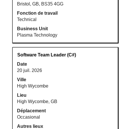
d’emploi.
Bristol, GB, BS35 4GG
Fonction de travail
Technical
Business Unit
Plasma Technology
Titre
Sélectionnez
Software Team Leader (C#)
avec
Date
la
20 juil. 2026
barre
d’espacement
Ville
pour
High Wycombe
afficher
Lieu
tout
High Wycombe, GB
le
Déplacement
contenu
Occasional
des
informations
Autres lieux