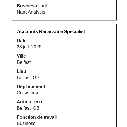
Business Unit
NanoAnalysis
Titre
Sélectionnez
Accounts Receivable Specialist
avec
Date
la
28 juil. 2026
barre
d’espacement
Ville
pour
Belfast
afficher
Lieu
tout
Belfast, GB
le
Déplacement
contenu
Occasional
des
informations
Autres lieux
d’emploi.
Belfast, GB
Fonction de travail
Business