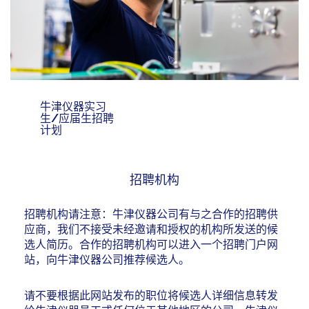
身最擅长的领
域。我们的运营
团队由经验丰富
的专业人员组
成，涵盖生产和
供应链的各个环
节。我们与技术
牛津仪器实习
生/应届生招聘
及商务团队密切
计划
配合，确保我们
的高科技产品符
你是否渴望在学
合规范要求、保
习的同时还能收
招聘机构
持一流制造水
获财富？现在，
准，并始终占据
机会来了！
招聘机构请注意：牛津仪器公司有与之合作的招聘供
市场领先地
牛津仪器中国现
应商，我们不接受未经邀请和授权的机构所发送的候
位。
面向广大学子开
选人简历。合作的招聘机构可以进入一个招聘门户网
放实习岗位，涵
站，向牛津仪器公司推荐候选人。
盖技术应用、财
务、人事等各个
请不要根据此网站发布的职位将候选人详细信息转发
部门。在这里实