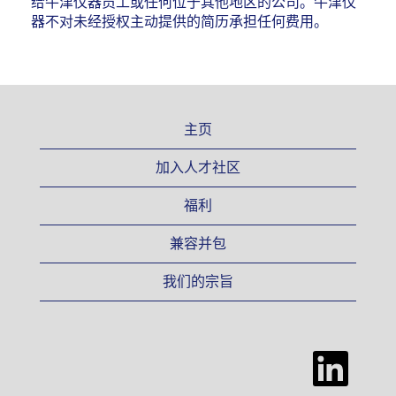
给牛津仪器员工或任何位于其他地区的公司。牛津仪
习，你不仅能提
器不对未经授权主动提供的简历承担任何费用。
前洞悉职场不同
岗位职能的奥
秘，为未来的职
业规划积累宝贵
经验，还能凭借
主页
自己的努力赚取
生活费，实现经
加入人才社区
济独立。
福利
不仅如此，对于
即将毕业的应届
兼容并包
生，牛津仪器也
准备了充足的岗
我们的宗旨
位。在当下竞争
激烈的就业市场
中，我们为你提
在
供更多优质的职
新
业选择，助力你
选
项