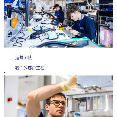
手开创全新成像
技术，开发先进
制造工艺，并探
索原子级材料应
用。我们的创新
产品在行业内广
受赞誉，被公认
为领域内最具创
新性的标杆，而
运营团队
我们的技术团队
我们的客户正在
是这背后的中坚
不断突破，以保
力量。事实上，
持其在各自领域
我们的许多员工
的领先地位。我
都是世界级专
们携手合作，为
家，经常受邀在
他们提供高效精
世界各地的会议
准的工具，使他
和高校发表演
们能够专注于自
讲。