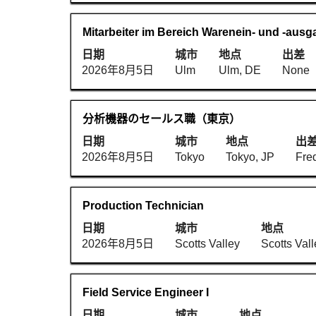
择
息
键
查
以
的
进
看
职
使
Mitarbeiter im Bereich Warenein- und -ausgan
查
完
行
职
务
用
看
整
选
日期
城市
地点
出差
位
空
职
内
择
2026年8月5日
Ulm
Ulm, DE
None
信
格
位
容。
以
息
键
的
查
的
进
完
看
职
使
分析機器のセールス職（東京）
完
行
整
职
务
用
整
选
日期
城市
地点
出
详
位
空
内
择
2026年8月5日
Tokyo
Tokyo, JP
Fre
细
信
格
容。
以
信
息
键
查
息。
的
进
看
职
使
Production Technician
完
行
职
务
用
整
选
日期
城市
地点
位
空
内
择
2026年8月5日
Scotts Valley
Scotts Val
信
格
容。
以
息
键
查
的
进
看
职
使
Field Service Engineer I
完
行
职
务
用
整
选
日期
城市
地点