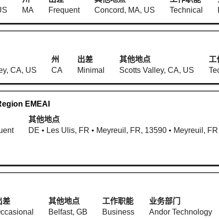
US
MA
Frequent
Concord, MA, US
Technical
州
出差
其他地点
工
ley, CA, US
CA
Minimal
Scotts Valley, CA, US
Te
 Region EMEAI
其他地点
uent
DE • Les Ulis, FR • Meyreuil, FR, 13590 • Meyreuil, FR
出差
其他地点
工作职能
业务部门
ccasional
Belfast, GB
Business
Andor Technology