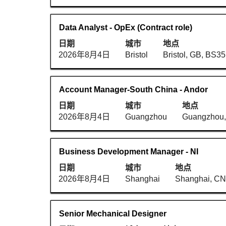
看
完
键
职
整
进
位
职
使
Data Analyst - OpEx (Contract role)
内
行
信
务
用
容。
选
日期
城市
地点
息
空
择
2026年8月4日
Bristol
Bristol, GB, BS3
的
格
以
完
键
查
整
进
看
职
使
Account Manager-South China - Andor
内
行
职
务
用
容。
选
日期
城市
地点
位
空
择
2026年8月4日
Guangzhou
Guangzhou
信
格
以
息
键
查
的
进
看
职
使
Business Development Manager - NI
完
行
职
务
用
整
选
日期
城市
地点
位
空
内
择
2026年8月4日
Shanghai
Shanghai, CN
信
格
容。
以
息
键
查
的
进
看
职
使
Senior Mechanical Designer
完
行
职
务
用