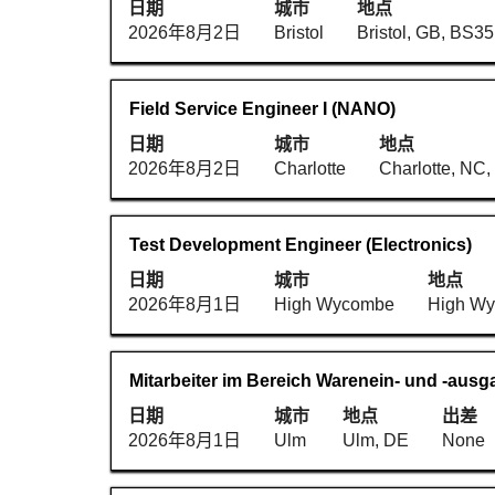
整
选
日期
城市
地点
位
空
内
择
2026年8月2日
Bristol
Bristol, GB, BS3
信
格
容。
以
息
键
查
的
进
看
职
使
Field Service Engineer I (NANO)
完
行
职
务
用
整
选
日期
城市
地点
位
空
内
择
2026年8月2日
Charlotte
Charlotte, NC
信
格
容。
以
息
键
查
的
进
看
职
使
Test Development Engineer (Electronics)
完
行
职
务
用
整
选
日期
城市
地点
位
空
内
择
2026年8月1日
High Wycombe
High W
信
格
容。
以
息
键
查
的
进
看
职
使
Mitarbeiter im Bereich Warenein- und -ausg
完
行
职
务
用
整
选
日期
城市
地点
出差
位
空
内
择
2026年8月1日
Ulm
Ulm, DE
None
信
格
容。
以
息
键
查