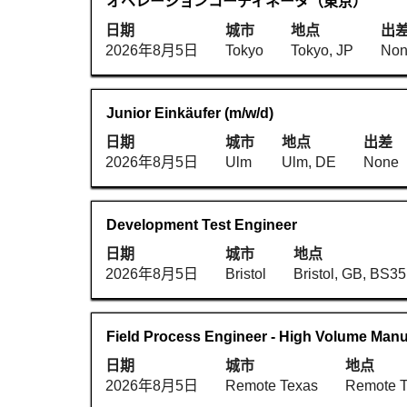
职
使
オペレーションコーディネータ（東京）
行
位
务
用
选
日期
城市
1
地点
出
空
择
2026年8月5日
Tokyo
到
Tokyo, JP
No
格
以
25，
键
查
共
进
看
81
职
使
Junior Einkäufer (m/w/d)
行
职
个
务
用
选
日期
城市
地点
出差
位
职
空
择
2026年8月5日
Ulm
Ulm, DE
None
信
位
格
以
息
使
键
查
的
用
进
看
职
使
Development Test Engineer
完
Tab
行
职
务
用
整
键
选
日期
城市
地点
位
空
内
导
择
2026年8月5日
Bristol
Bristol, GB, BS3
信
格
容。
航
以
息
键
职
查
的
进
位
看
职
使
Field Process Engineer - High Volume Manuf
完
行
列
职
务
用
整
选
日期
城市
地点
表。
位
空
内
择
2026年8月5日
Remote Texas
Remote T
选
信
格
容。
以