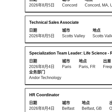
位
空
内
择
2026年8月5日
Concord
Concord, MA, 
信
格
容。
以
息
键
查
的
进
看
职
使
Technical Sales Associate
完
行
职
务
用
整
选
日期
城市
地点
位
空
内
择
2026年8月5日
Scotts Valley
Scotts Val
信
格
容。
以
息
键
查
的
进
看
职
使
Specialization Team Leader: Life Science -
完
行
职
务
用
整
选
日期
城市
地点
出差
位
空
内
择
2026年8月4日
Paris
Paris, FR
Freq
信
格
容。
以
业务部门
息
键
查
Andor Technology
的
进
看
完
行
职
整
选
位
职
使
HR Coordinator
内
择
信
务
用
容。
以
日期
城市
地点
息
空
查
2026年8月4日
Belfast
Belfast, GB
O
的
格