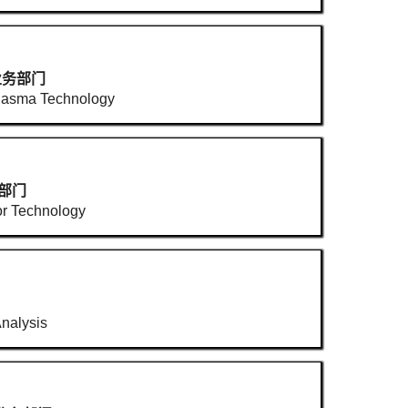
业务部门
lasma Technology
部门
r Technology
Analysis