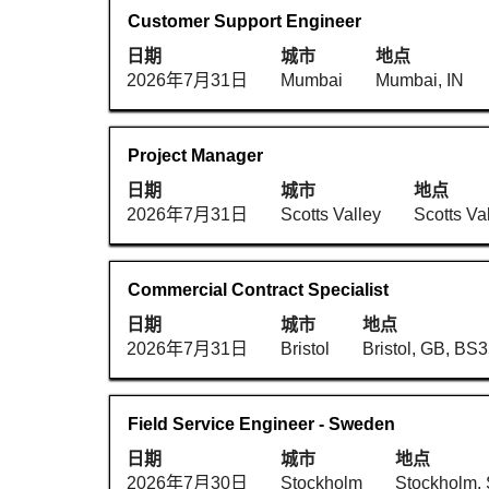
的
进
看
职
使
Customer Support Engineer
完
行
职
务
用
整
选
日期
城市
地点
位
空
内
择
2026年7月31日
Mumbai
Mumbai, IN
信
格
容。
以
息
键
查
的
进
看
职
使
Project Manager
完
行
职
务
用
整
选
日期
城市
地点
位
空
内
择
2026年7月31日
Scotts Valley
Scotts Va
信
格
容。
以
息
键
查
的
进
看
职
使
Commercial Contract Specialist
完
行
职
务
用
整
选
日期
城市
地点
位
空
内
择
2026年7月31日
Bristol
Bristol, GB, BS
信
格
容。
以
息
键
查
的
进
看
职
使
Field Service Engineer - Sweden
完
行
职
务
用
整
选
日期
城市
地点
位
空
内
择
2026年7月30日
Stockholm
Stockholm,