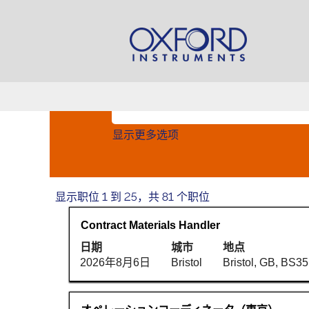
主页
|
位于 Oxford Instruments Plc
搜索结果：
"".
按关键字搜索
显示更多选项
搜
显示职位 1 到 25，共 81 个职位
索
职
使
Contract Materials Handler
结
务
用
果：
日期
城市
地点
空
"".
2026年8月6日
Bristol
Bristol, GB, BS3
格
显
键
示
进
职