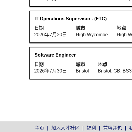
信
格
容。
以
息
键
查
的
进
看
职
使
IT Operations Supervisor - (FTC)
完
行
职
务
用
整
选
日期
城市
地点
位
空
内
择
2026年7月30日
High Wycombe
High 
信
格
容。
以
息
键
查
的
进
看
职
使
Software Engineer
完
行
职
务
用
整
选
日期
城市
地点
位
空
内
择
2026年7月30日
Bristol
Bristol, GB, BS
信
格
容。
以
息
键
查
的
进
看
完
行
职
整
选
位
内
择
信
容。
以
息
查
的
看
主页
加入人才社区
福利
兼容并包
完